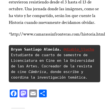
estuvieron resistiendo desde el 3 hasta el 13 de
octubre. Una jornada donde las imágenes, como se
ha visto y he compartido, serán los que cuente la
Historia cuando nuevamente decidamos olvidar.
*http://www.camarassinfronteras.com/historia.html
Bryan Santiago Almeida.
@diablo_llucho
Estudiante de cuarto de semestre de 
Licenciatura en Cine en la Universidad 
de las Artes. Cocreador de la revista 
de cine 
Cámbrica
, donde escribe y 
coordina la investigación temática.
Facebook
Mastodon
Email
Compartir