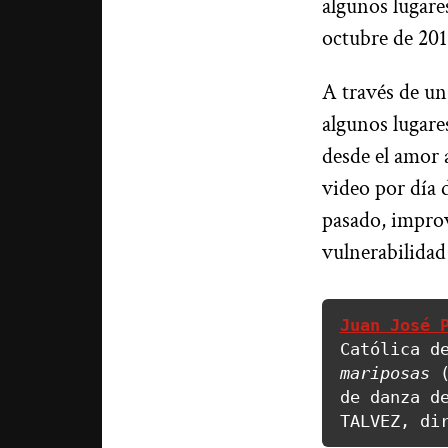
algunos lugare
octubre de 20
A través de un
algunos lugare
desde el amor 
video por día 
pasado, improv
vulnerabilidad
Juan José 
Católica d
mariposas
 
de danza de
TALVEZ, di