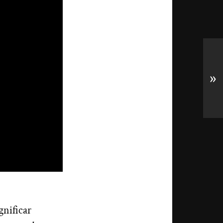
»
gnificar