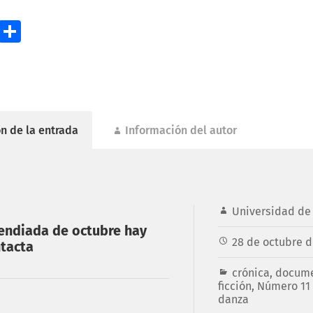
ok
todon
Email
Compartir
n de la entrada
Información del autor
Universidad de 
ncendiada de octubre hay
28 de octubre d
tacta
crónica
,
docume
ficción
,
Número 11 
danza