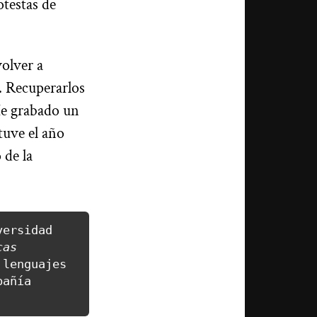
otestas de
olver a
s. Recuperarlos
 He grabado un
tuve el año
 de la
ersidad 
as 
lenguajes 
añía 