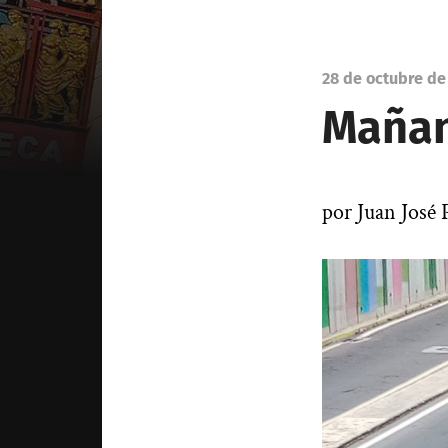
28 de octubre de
Mañan
por Juan José