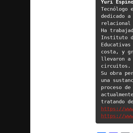
Yuri Espin
Tecnólogo e
dedicado a 
relacional 
Ha trabajad
Instituto d
Educativas 
costa, y gr
llevaron a 
circuitos.

Su obra per
una sustanc
proceso de 
actualmente
https://ww
https://ww