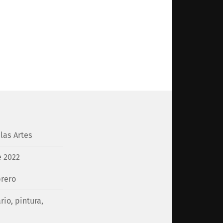
las Artes
e 2022
brero
rio
,
pintura
,