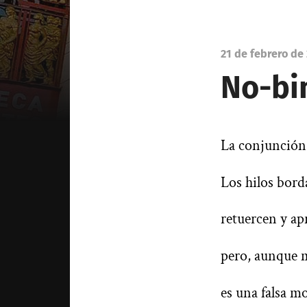
21 de febrero de
No-bin
La conjunción 
Los hilos bord
retuercen y apr
pero, aunque m
es una falsa mo