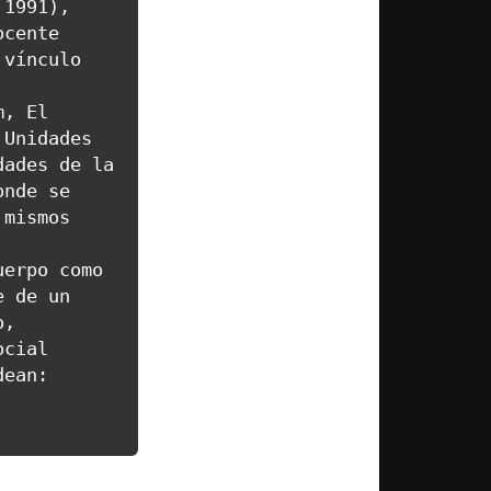
1991), 
cente 
vínculo 
, El 
Unidades 
ades de la 
nde se 
mismos 
erpo como 
 de un 
, 
cial 