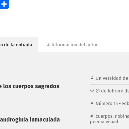
ok
todon
Email
Compartir
n de la entrada
Información del autor
Universidad de 
e los cuerpos sagrados
21 de febrero d
Número 15 - Fe
cuerpos
,
nobina
a androginia inmaculada
poema visual