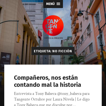
MENÚ
Tangente
ETIQUETA:
NO FICCIÓN
Compañeros, nos están
contando mal la historia
Entrevista a Tony Balseca @tony_balseca para
Tangente Octubre por Laura Nivela | Le digo
a Tony Balseca que me disculpe por…