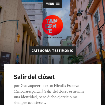
MENÚ
Tangente
CATEGORÍA:
TESTIMONIO
Salir del clóset
por Guayaqueer texto: Nicolás Esparza
@nicolasesparza_| Salir del clóset es asumir
una identidad, pero dicho ejercicio no
siempre acontece…