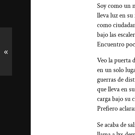
Soy como un ni
lleva luz en s
como ciudadano
bajo las escale
Encuentro poco
«
Veo la puerta 
en un solo lug
guerras de dis
que lleva en s
carga bajo su 
Prefiero aclar
Se acaba de sal
llama a lxs de