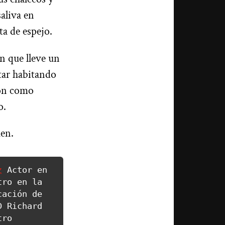
aliva en
ta de espejo.
n que lleve un
star habitando
ron como
ro.
uen.
z
 Actor en 
ro en la 
ación de 
 Richard 
ro 