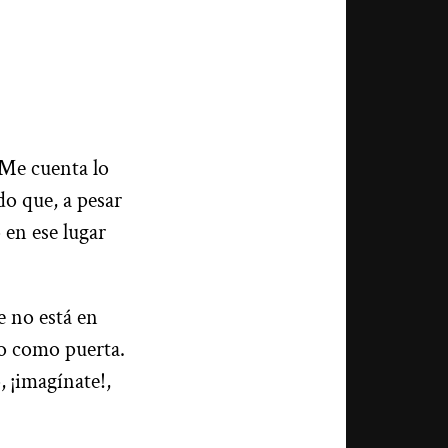
 Me cuenta lo
do que, a pesar
 en ese lugar
e no está en
jo como puerta.
 ¡imagínate!,