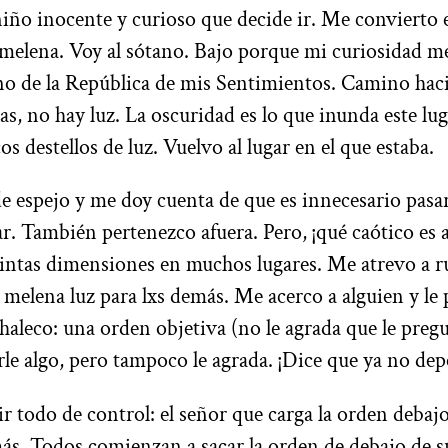
ño inocente y curioso que decide ir. Me convierto 
u melena. Voy al sótano. Bajo porque mi curiosidad me
 de la República de mis Sentimientos. Camino haci
ras, no hay luz. La oscuridad es lo que inunda este lu
s destellos de luz. Vuelvo al lugar en el que estaba.
de espejo y me doy cuenta de que es innecesario pasa
ar. También pertenezco afuera. Pero, ¡qué caótico es 
tintas dimensiones en muchos lugares. Me atrevo a 
u melena luz para lxs demás. Me acerco a alguien y le
chaleco: una orden objetiva (no le agrada que le preg
arle algo, pero tampoco le agrada. ¡Dice que ya no de
ir todo de control: el señor que carga la orden debaj
más. Todos comienzan a sacar la orden de debajo de s