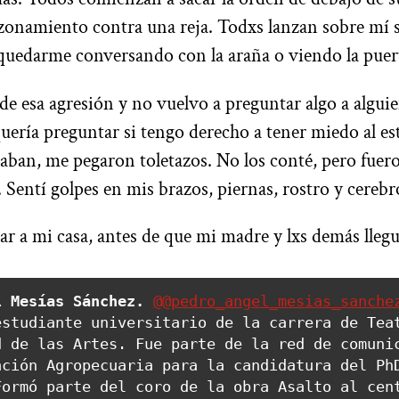
azonamiento contra una reja. Todxs lanzan sobre mí s
uedarme conversando con la araña o viendo la puer
de esa agresión y no vuelvo a preguntar algo a alguie
quería preguntar si tengo derecho a tener miedo al e
aban, me pegaron toletazos. No los conté, pero fue
. Sentí golpes en mis brazos, piernas, rostro y cereb
sar a mi casa, antes de que mi madre y lxs demás lleg
l Mesías Sánchez.
@@pedro_angel_mesias_sanche
studiante universitario de la carrera de Teat
 de las Artes. Fue parte de la red de comunic
ción Agropecuaria para la candidatura del PhD
ormó parte del coro de la obra Asalto al cent