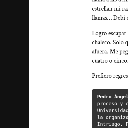
estrellan mi r
llamas… Debí q
Logro escapar 
chaleco. Solo 
afuera. Me peg
cuatro o cinco
Prefiero regre
Pedro Ánge
proceso y e
Universidad
la organiza
Intriago. F