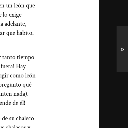
en un león que
 lo exige
a adelante,
gar que habito.
»
r tanto tiempo
afuera! Hay
rugir como león
 pregunto qué
unten nada).
pende de él!
o de su chaleco
us chalecos y