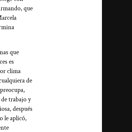
 Armando, que
Marcela
ermina
onas que
ces es
eor clima
cualquiera de
 preocupa,
 de trabajo y
iosa, después
 le aplicó,
ente