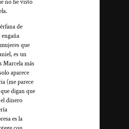
e no he visto
ela.
uérfana de
a engaña
 mujeres que
niel, es un
es Marcela más
solo aparece
cia (me parece
 que digan que
 el dinero
ría
resa es la
rotege con