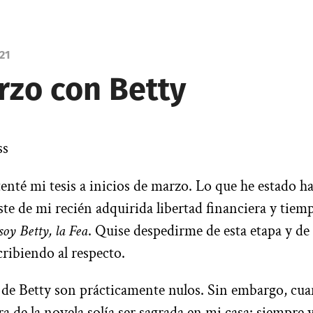
021
rzo con Betty
ss
|
enté mi tesis a inicios de marzo. Lo que he estado h
ste de mi recién adquirida libertad financiera y tiem
soy Betty, la Fea
. Quise despedirme de esta etapa y de 
ribiendo al respecto.
de Betty son prácticamente nulos. Sin embargo, cua
ra de la novela solía ser sagrada en mi casa: siempre 