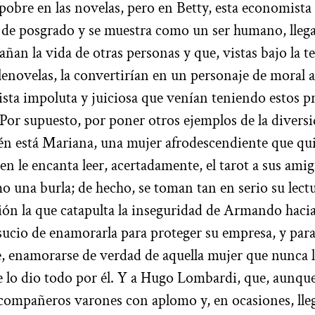
pobre en las novelas, pero en Betty, esta economista 
o de posgrado y se muestra como un ser humano, lle
ñan la vida de otras personas y que, vistas bajo la te
elenovelas, la convertirían en un personaje de moral
ista impoluta y juiciosa que venían teniendo estos 
 Por supuesto, por poner otros ejemplos de la divers
n está Mariana, una mujer afrodescendiente que qui
en le encanta leer, acertadamente, el tarot a sus ami
 una burla; de hecho, se toman tan en serio su lectu
ción la que catapulta la inseguridad de Armando hacia
 sucio de enamorarla para proteger su empresa, y para
 enamorarse de verdad de aquella mujer que nunca le
e lo dio todo por él. Y a Hugo Lombardi, que, aunque
compañeros varones con aplomo y, en ocasiones, llega