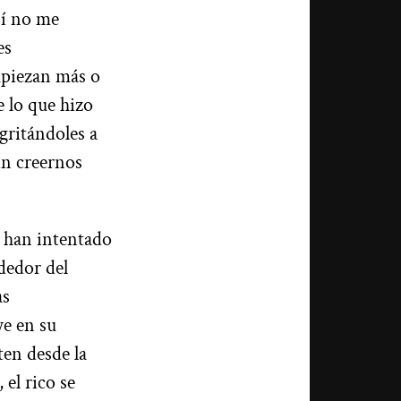
sí no me
es
mpiezan más o
e lo que hizo
 gritándoles a
in creernos
 han intentado
ededor del
as
ye en su
ten desde la
 el rico se