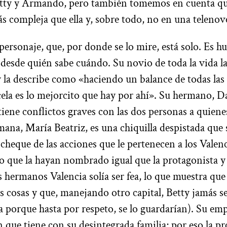
etty y Armando, pero también tomemos en cuenta qu
ás compleja que ella y, sobre todo, no en una telenov
personaje, que, por donde se lo mire, está solo. Es h
desde quién sabe cuándo. Su novio de toda la vida l
 la describe como «haciendo un balance de todas las
la es lo mejorcito que hay por ahí». Su hermano, Da
tiene conflictos graves con las dos personas a quien
mana, María Beatriz, es una chiquilla despistada que 
 cheque de las acciones que le pertenecen a los Valen
o que la hayan nombrado igual que la protagonista y
s hermanos Valencia solía ser fea, lo que muestra que
cosas y que, manejando otro capital, Betty jamás se
a porque hasta por respeto, se lo guardarían). Su emp
 que tiene con su desintegrada familia; por eso la p