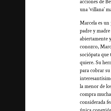
acciones de B
una ‘villana’ m
Marcela es un 
padre y madre 
abiertamente y
conozco, Marce
sociópata que 
quiere. Su her
para cobrar su
interesantísim
la menor de lo
compra muchas 
considerada fe
única conexión