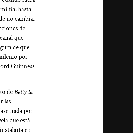
mi tía, hasta
a de no cambiar
ucciones de
canal que
egura de que
 milenio por
écord Guinness
oto de
Betty la
r las
 fascinada por
ela que está
nstalaría en