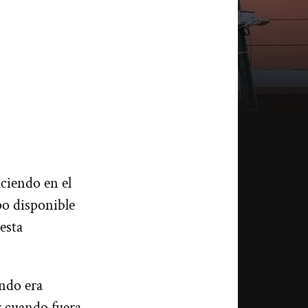
aciendo en el
po disponible
esta
ndo era
y cuando fuera