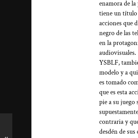
enamora de la 
tiene un títul
acciones que da
negro de las t
en la protagon
audiovisuales.
YSBLF, tambié
modelo y a qui
es tomado como
que es esta ac
pie a su juego
supuestamente,
contraria y qu
desdén de sus 