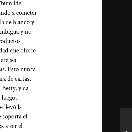
‘humilde’,
gando a cometer
la de blanco y
 ambigua y no
productos
idad que ofrece
ere ser
gas. Esto nunca
ra de cartas,
 Betty, y da
 luego,
 llevó la
 soporta el
 a ser el