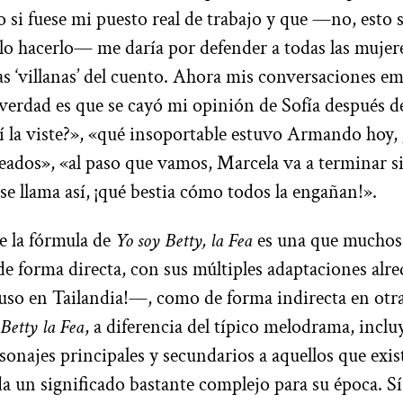
i fuese mi puesto real de trabajo y que —no, esto 
lo hacerlo— me daría por defender a todas las mujer
as ‘villanas’ del cuento. Ahora mis conversaciones e
 verdad es que se cayó mi opinión de Sofía después d
¿sí la viste?», «qué insoportable estuvo Armando hoy,
eados», «al paso que vamos, Marcela va a terminar s
se llama así, ¡qué bestia cómo todos la engañan!».
e la fórmula de
Yo soy Betty, la Fea
es una que muchos
 de forma directa, con sus múltiples adaptaciones alr
so en Tailandia!—, como de forma indirecta en otr
Betty la Fea
, a diferencia del típico melodrama, inclu
onajes principales y secundarios a aquellos que exis
da un significado bastante complejo para su época. Sí,