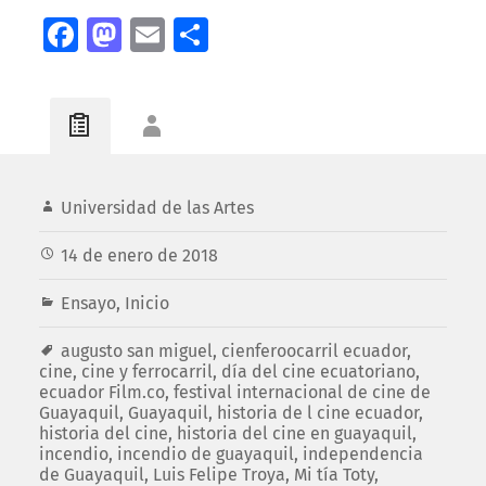
Facebook
Mastodon
Email
Compartir
Universidad de las Artes
14 de enero de 2018
Ensayo
,
Inicio
augusto san miguel
,
cienferoocarril ecuador
,
cine
,
cine y ferrocarril
,
día del cine ecuatoriano
,
ecuador Film.co
,
festival internacional de cine de
Guayaquil
,
Guayaquil
,
historia de l cine ecuador
,
historia del cine
,
historia del cine en guayaquil
,
incendio
,
incendio de guayaquil
,
independencia
de Guayaquil
,
Luis Felipe Troya
,
Mi tía Toty
,