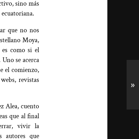
ctivo, sino más
n ecuatoriana.
bar que no nos
astellano Moya,
, es como si el
. Uno se acerca
de el comienzo,
webs, revistas
»
z Alea, cuento
as que al final
rar, vivir la
os autores que