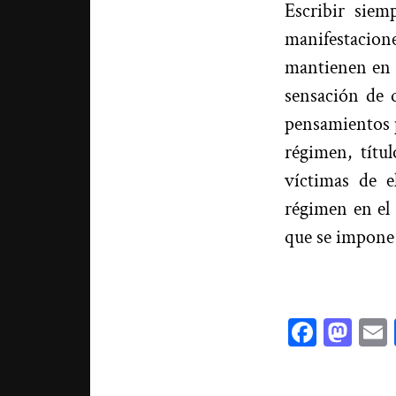
Escribir siem
manifestacion
mantienen en e
sensación de q
pensamientos 
régimen, títu
víctimas de e
régimen en el 
que se impone 
Facebo
Mas