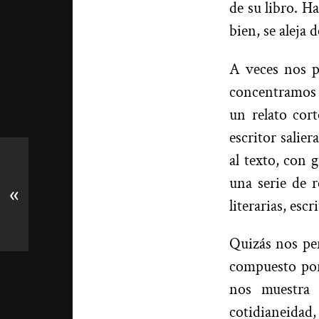
de su libro. H
bien, se aleja 
A veces nos p
concentramos l
un relato cort
escritor salie
al texto, con 
una serie de 
«
literarias, esc
Quizás nos pe
compuesto por 
nos muestra 
cotidianeidad