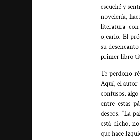
escuché y sent
novelería, hac
literatura co
ojearlo. El pr
su desencanto 
primer libro t
Te perdono ré
Aquí, el autor 
confusos, algo 
entre estas p
deseos. “La pal
está dicho, no
que hace Izqui