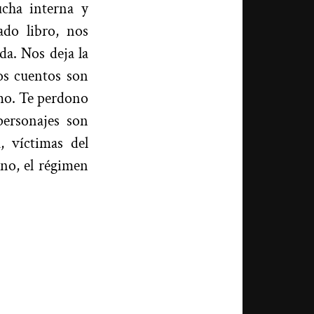
ucha interna y
ado libro, nos
da. Nos deja la
tos cuentos son
mo. Te perdono
personajes son
, víctimas del
ino, el régimen