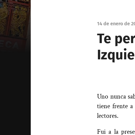
14 de enero de 2
Te pe
Izqui
Uno nunca sabe
tiene frente a
lectores.
Fui a la pres