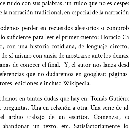
ace ruido con sus palabras, un ruido que no es despe
de la narración tradicional, en especial de la narració
odemos perder en recuerdos aleatorios o compro
o suficiente para leer el primer cuento: Horacio C
o, con una historia cotidiana, de lenguaje directo
ra de sí mismo con ansia de mostrarse ante los demás
ganas de conocer el final. Y, el autor nos lanza des
referencias que no dudaremos en googlear: páginas 
ritores, ediciones e incluso Wikipedia.
rdemos en tantas dudas que hay en: Tomás Gutiérre
preguntas. Una en relación a otra. Una serie de ide
el arduo trabajo de un escritor. Comenzar, cer
, abandonar un texto, etc. Satisfactoriamente l