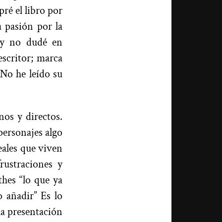
ré el libro por
a pasión por la
e y no dudé en
escritor; marca
 No he leído su
os y directos.
 personajes algo
reales que viven
rustraciones y
rthes “lo que ya
o añadir” Es lo
la presentación