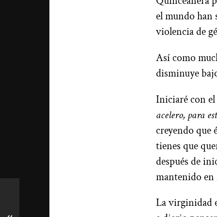
Quinceañera pu
el mundo han s
violencia de g
Así como mucha
disminuye bajo
Iniciaré con e
acelero, para es
creyendo que é
tienes que que
después de ini
mantenido en 
La virginidad 