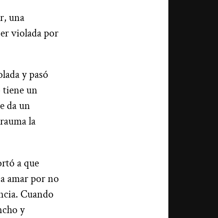
r, una
er violada por
olada y pasó
o tiene un
le da un
trauma la
ortó a que
a a amar por no
eencia. Cuando
ncho y