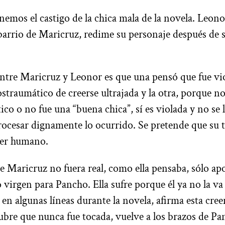
nemos el castigo de la chica mala de la novela. Leono
arrio de Maricruz, redime su personaje después de s
entre Maricruz y Leonor es que una pensó que fue vi
ostraumático de creerse ultrajada y la otra, porque n
co o no fue una “buena chica”, sí es violada y no se 
rocesar dignamente lo ocurrido. Se pretende que su 
ser humano.
e Maricruz no fuera real, como ella pensaba, sólo ap
o virgen para Pancho. Ella sufre porque él ya no la v
, en algunas líneas durante la novela, afirma esta cr
bre que nunca fue tocada, vuelve a los brazos de Pa