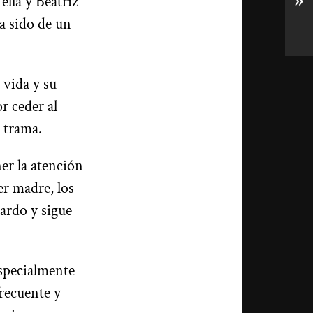
»
lla y Beatriz
ha sido de un
 vida y su
r ceder al
a trama.
er la atención
er madre, los
ardo y sigue
especialmente
frecuente y