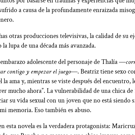
ntos por basarse en traumas y experiencias que mu
ufrido a causa de la profundamente enraizada misog
énero.
s otras producciones televisivas, la calidad de su e
 la lupa de una década más avanzada.
l embarazo adolescente del personaje de Thalía ―
cor
tar contigo y empezar el juego
―. Beatriz tiene sexo c
l la ama y, mientras se viste después del encuentro, 
rer mucho ahora”. La vulnerabilidad de una chica de 
ciar su vida sexual con un joven que no está siendo s
mi memoria. Eso también es abuso.
en esta novela es la verdadera protagonista: Maricru