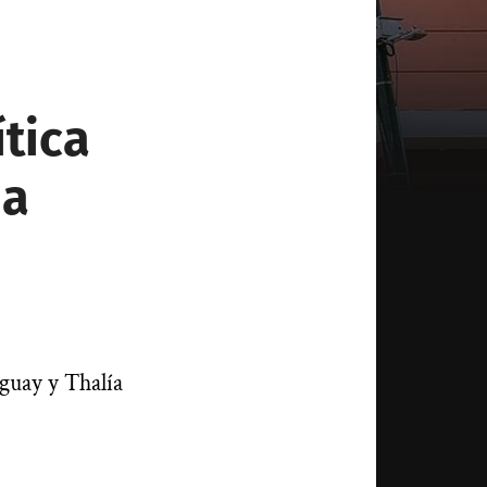
tica
na
uguay y Thalía