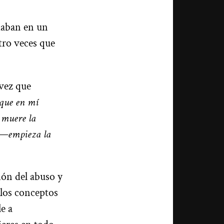
daban en un
tro veces que
 vez que
 que en mí
 muere la
 ―
empieza la
ión del abuso y
 los conceptos
e a