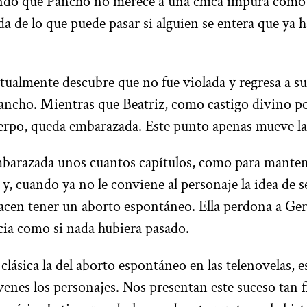
ndo que Pancho no merece a una chica impura como e
da de lo que puede pasar si alguien se entera que ya 
ualmente descubre que no fue violada y regresa a su
ancho. Mientras que Beatriz, como castigo divino po
uerpo, queda embarazada. Este punto apenas mueve l
mbarazada unos cuantos capítulos, como para manten
 y, cuando ya no le conviene al personaje la idea de s
hacen tener un aborto espontáneo. Ella perdona a Ger
cia como si nada hubiera pasado.
 clásica la del aborto espontáneo en las telenovelas, 
enes los personajes. Nos presentan este suceso tan 