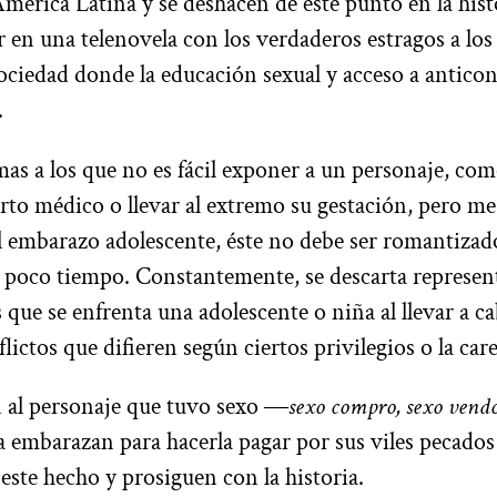
mérica Latina y se deshacen de este punto en la hist
r en una telenovela con los verdaderos estragos a los
ociedad donde la educación sexual y acceso a anticon
.
mas a los que no es fácil exponer a un personaje, com
rto médico o llevar al extremo su gestación, pero me 
 el embarazo adolescente, éste no debe ser romantizad
 poco tiempo. Constantemente, se descarta represent
s que se enfrenta una adolescente o niña al llevar a c
ictos que difieren según ciertos privilegios o la care
 al personaje que tuvo sexo ―
sexo compro, sexo vendo
a embarazan para hacerla pagar por sus viles pecados 
este hecho y prosiguen con la historia.