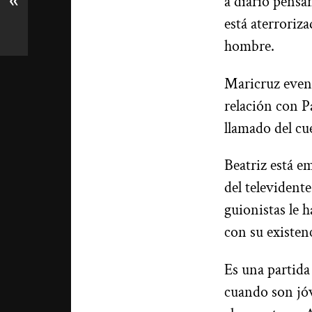
«
a diario pensa
está aterroriza
hombre.
Maricruz event
relación con P
llamado del c
Beatriz está e
del televidente
guionistas le 
con su existen
Es una partida
cuando son jóv