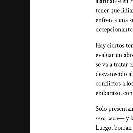
alarmante en A
tener que lidia
enfrenta una s
decepcionante
Hay ciertos te
evaluar un abo
se va a tratar
desvanecido al
conflictos a lo
embarazo, confl
Sólo presentan
sexo, sexo
― y l
Luego, borran 