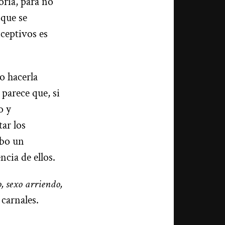
oria, para no
 que se
ceptivos es
o hacerla
parece que, si
o y
ar los
abo un
ncia de ellos.
, sexo arriendo,
carnales.