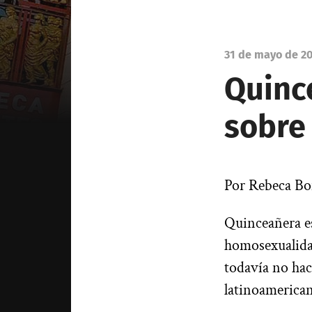
31 de mayo de 2
Quinc
sobre
Por Rebeca B
Quinceañera es
homosexualidad
todavía no ha
latinoamerica