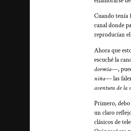
enamorarse de 
Cuando tenía 1
canal donde pa
reproducían el
Ahora que esto
escuché la can
dormía
―, pued
niña
― las fal
aventura de la 
Primero, debo 
un claro refle
clásicos de te