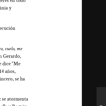
jeres en todo
inia y
jecución
ro, vuelo, me
on Gerardo,
le dice “Me
14 años,
incero, se ha
z se atormenta