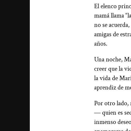
El elenco pri
mamá llama “la
no se acuerda,
amigas de estr
años.
Una noche, Mar
creer que la v
la vida de Mar
aprendiz de me
Por otro lado,
― quien es se
inmenso deseo 