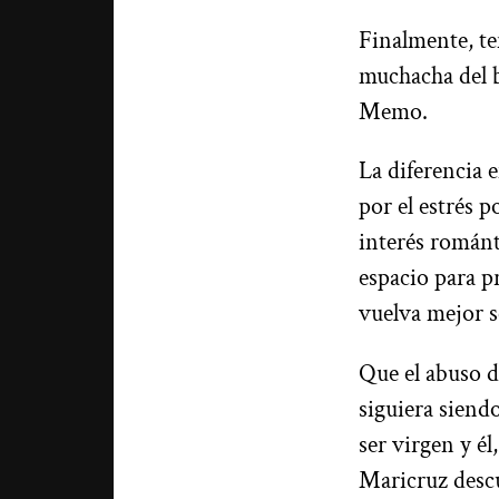
Finalmente, te
muchacha del b
Memo.
La diferencia 
por el estrés p
interés románti
espacio para p
vuelva mejor 
Que el abuso d
siguiera siend
ser virgen y él
Maricruz descu