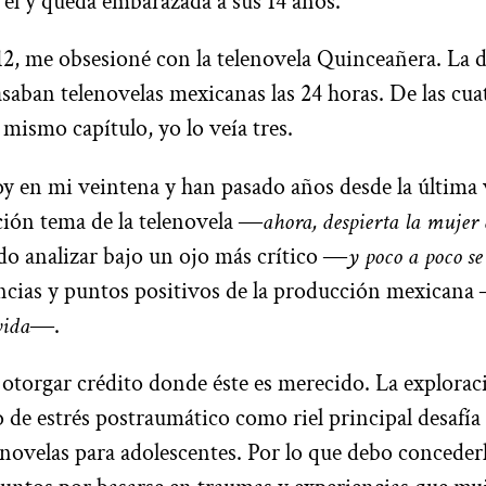
él y queda embarazada a sus 14 años.
2, me obsesioné con la telenovela Quinceañera. La 
saban telenovelas mexicanas las 24 horas. De las cua
 mismo capítulo, yo lo veía tres.
y en mi veintena y han pasado años desde la última
ción tema de la telenovela ―
ahora, despierta la mujer
o analizar bajo un ojo más crítico ―
y poco a poco se
encias y puntos positivos de la producción mexicana
vida
―.
otorgar crédito donde éste es merecido. La explorac
jo de estrés postraumático como riel principal desafía
lenovelas para adolescentes. Por lo que debo concederl