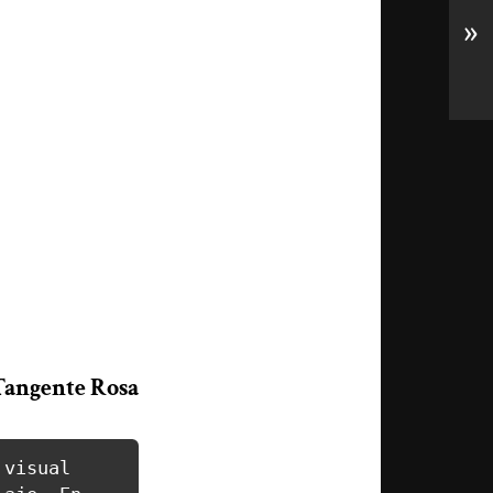
»
Tangente Rosa
visual 