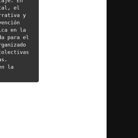
aje. En 
al, el 
rativa y 
ención 
ca en la 
a para el 
ganizado 
olectivas 
s. 
n la 