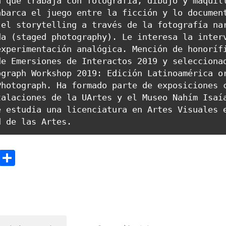
 que trabaja con fotografía, dibujo y maquill
barca el juego entre la ficción y lo document
el storytelling a través de la fotografía nar
a (staged photography). Le interesa la interv
xperimentación analógica. Mención de honorífi
e Emersiones de Interactos 2019 y seleccionad
graph Workshop 2019: Edición Latinoamérica or
hotograph. Ha formado parte de exposiciones c
alaciones de la UArtes y el Museo Nahím Isaía
 estudia una licenciatura en Artes Visuales e
d de las Artes.
ok
todon
Email
Compartir