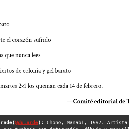
pato
rte el corazón sufrido
as que nunca lees
iertos de colonia y gel barato
 martes 2×1 los queman cada 14 de febrero.
—Comité editorial de 
drade(
@du.arde
):
 Chone, Manabí, 1997. Artista 