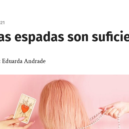
021
as espadas son sufici
r: Eduarda Andrade
|