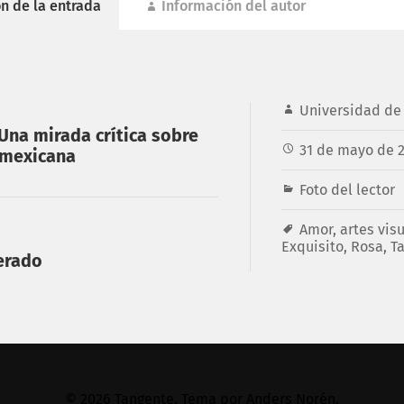
n de la entrada
Información del autor
Universidad de 
Una mirada crítica sobre
31 de mayo de 
 mexicana
Foto del lector
Amor
,
artes vis
Exquisito
,
Rosa
,
T
erado
© 2026
Tangente
. Tema por
Anders Norén
.