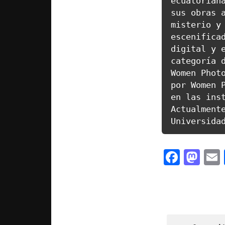
ecuatoriana
sus obras a
misterio y 
escenificad
digital y e
categoría d
Women Photo
por Women P
en las inst
Actualmente
Universida
Facebo
Mas