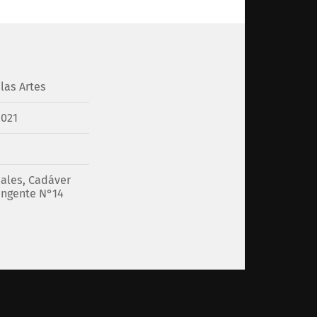
las Artes
2021
uales
,
Cadáver
angente N°14