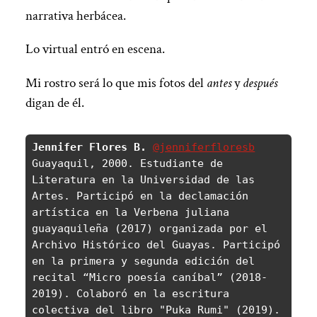
narrativa herbácea.
Lo virtual entró en escena.
Mi rostro será lo que mis fotos del
antes
y
después
digan de él.
Jennifer Flores B. 
@jenniferfloresb
Guayaquil, 2000. Estudiante de 
Literatura en la Universidad de las 
Artes. Participó en la declamación 
artística en la Verbena juliana 
guayaquileña (2017) organizada por el 
Archivo Histórico del Guayas. Participó 
en la primera y segunda edición del 
recital “Micro poesía caníbal” (2018-
2019). Colaboró en la escritura 
colectiva del libro "Puka Rumi" (2019). 