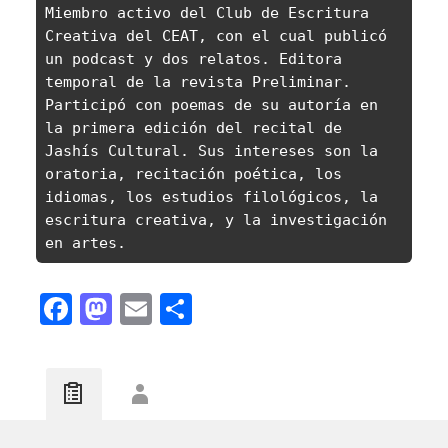
Miembro activo del Club de Escritura 
Creativa del CEAT, con el cual publicó 
un podcast y dos relatos. Editora 
temporal de la revista Preliminar. 
Participó con poemas de su autoría en 
la primera edición del recital de 
Jashís Cultural. Sus intereses son la 
oratoria, recitación poética, los 
idiomas, los estudios filológicos, la 
escritura creativa, y la investigación 
en artes.
Facebook
Mastodon
Email
Compartir