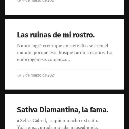
4 de marzo de 2021
Las ruinas de mi rostro.
Nunca logré creer que en siete días se creó el
mundo, porque este bosque tardó tres años. La
embriogénesis comenzó…
3 de marzo de 2021
Sativa Diamantina, la fama.
a Sebas Cabral, a quien mucho extraño.
Yo: trans… pirada mojada, nauseabunda,