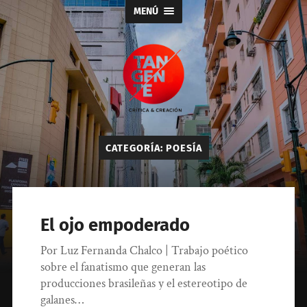
MENÚ
Tangente
CATEGORÍA:
POESÍA
El ojo empoderado
Por Luz Fernanda Chalco | Trabajo poético
sobre el fanatismo que generan las
producciones brasileñas y el estereotipo de
galanes…