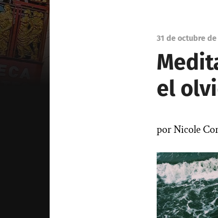
31 de octubre de
Medit
el olv
por Nicole C