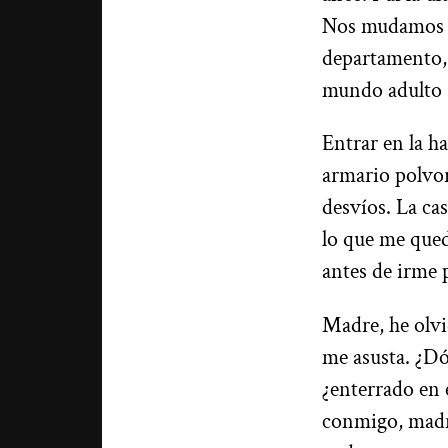
Nos mudamos do
departamento, 
mundo adulto s
Entrar en la h
armario polvor
desvíos. La ca
lo que me qued
antes de irme 
Madre, he olvid
me asusta. ¿Dó
¿enterrado en 
conmigo, madre