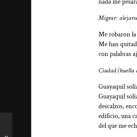
nada me pesara
Migrar: alejars
Me robaron la 
Me han quitado
con palabras a
Ciudad (huella 
Guayaquil solía
Guayaquil solí
descalzos, enc
edificio, una 
del que me ec