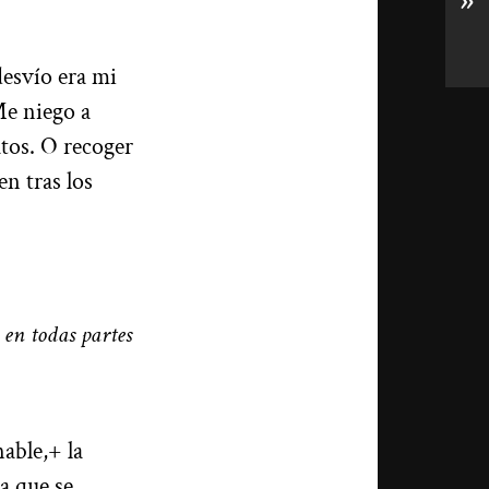
»
 desvío era mi
e niego a
atos. O recoger
n tras los
.
en todas partes
able,+ la
a que se