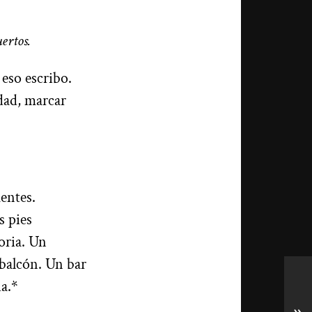
uertos.
eso escribo.
dad, marcar
uentes.
s pies
oria. Un
 balcón. Un bar
ia.*