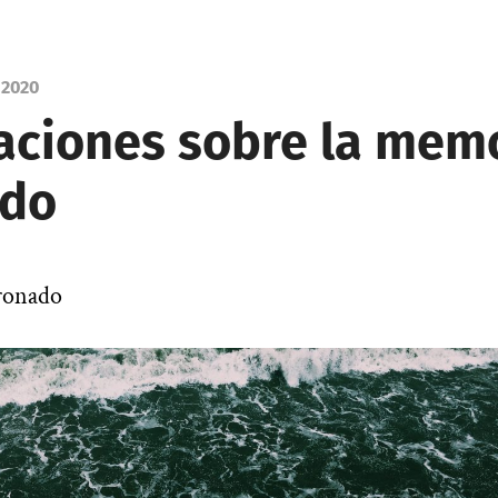
 2020
aciones sobre la memo
ido
oronado
|