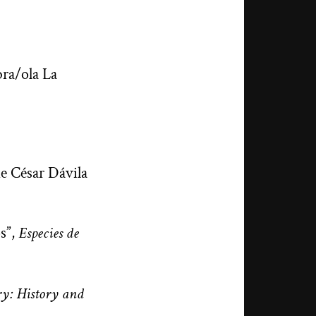
bra/ola La
de César Dávila
os”,
Especies de
: History and