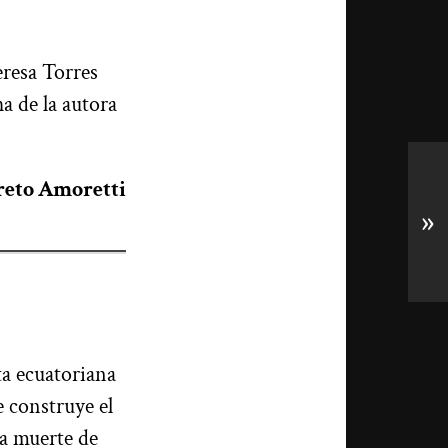
eresa Torres
a de la autora
reto Amoretti
»
sta ecuatoriana
 construye el
la muerte de