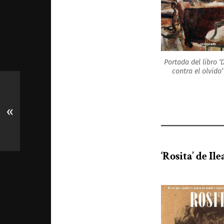
Portada del libro ‘
contra el olvido’
«
‘Rosita’ de I