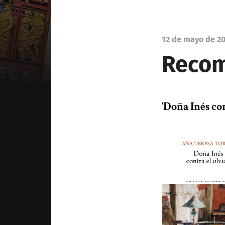
12 de mayo de 2
Recom
‘Doña Inés co