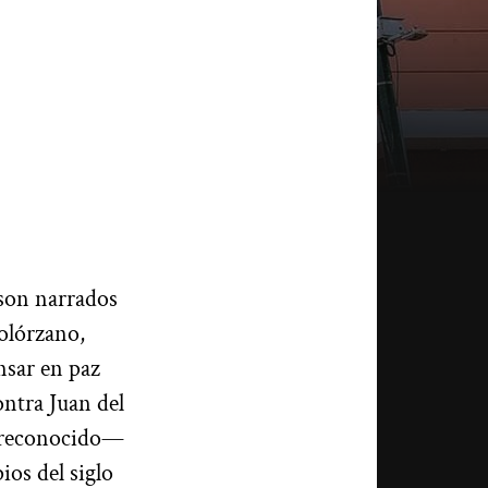
 son narrados
Solórzano,
nsar en paz
ontra Juan del
e reconocido—
ios del siglo