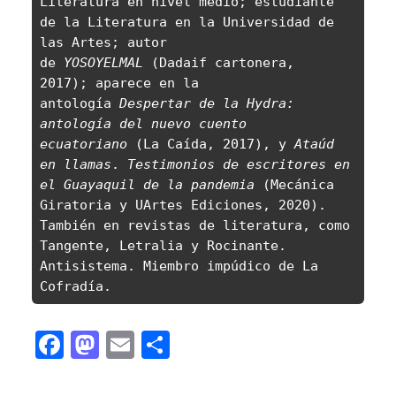
Literatura en nivel medio; estudiante 
de la Literatura en la Universidad de 
las Artes; autor 
de 
YOSOYELMAL
 (Dadaif cartonera, 
2017); aparece en la 
antología 
Despertar de la Hydra: 
antología del nuevo cuento 
ecuatoriano
 (La Caída, 2017), y 
Ataúd 
en llamas
. 
Testimonios de escritores en 
el Guayaquil de la pandemia
 (Mecánica 
Giratoria y UArtes Ediciones, 2020). 
También en revistas de literatura, como 
Tangente, Letralia y Rocinante. 
Antisistema. Miembro impúdico de La 
Cofradía. 
Facebook
Mastodon
Email
Compartir