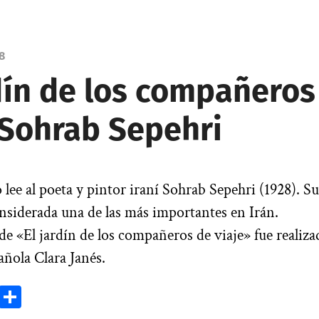
8
rdín de los compañeros
 Sohrab Sepehri
lee al poeta y pintor iraní Sohrab Sepehri (1928). Su
siderada una de las más importantes en Irán.
de «El jardín de los compañeros de viaje» fue realiza
añola Clara Janés.
ok
todon
Email
Compartir