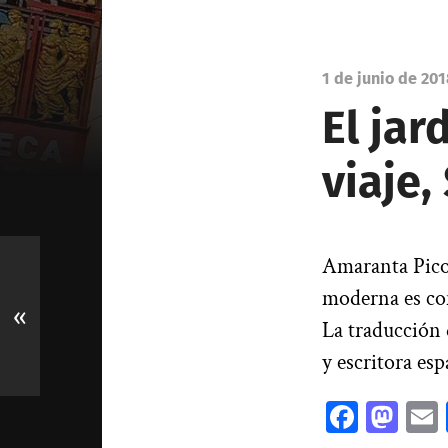
1 de junio de 201
El ja
viaje,
Amaranta Pico 
moderna es con
«
La traducción 
y escritora esp
Facebo
Mas