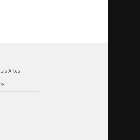
las Artes
18
a