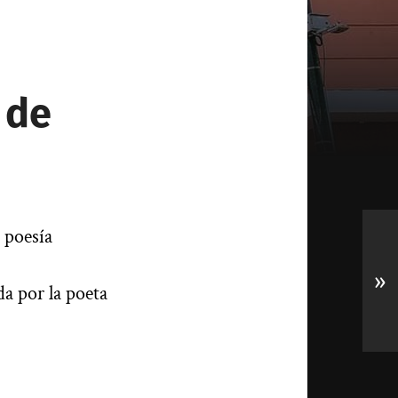
 de
 poesía
»
da por la poeta