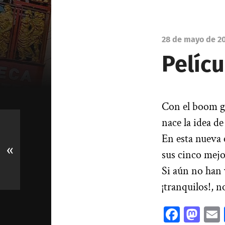
28 de mayo de 2
Pelíc
Con el boom ge
nace la idea de
En esta nueva 
«
sus cinco mejo
Si aún no han v
¡tranquilos!, n
Facebo
Mas