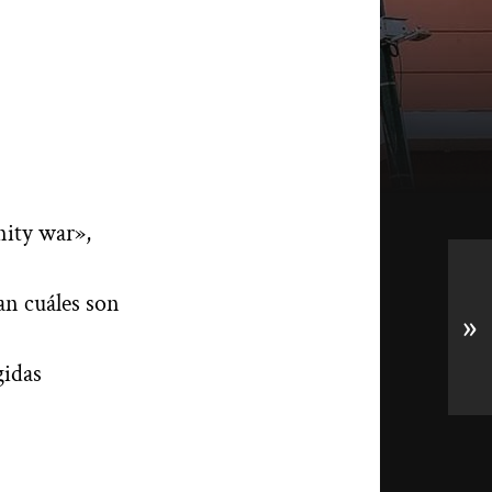
nity war»,
an cuáles son
»
gidas