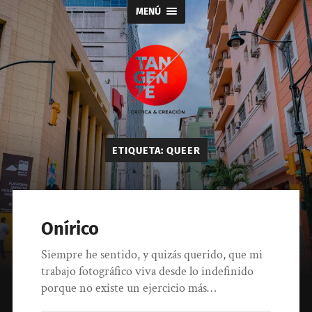
MENÚ
Tangente
ETIQUETA:
QUEER
Onírico
Siempre he sentido, y quizás querido, que mi
trabajo fotográfico viva desde lo indefinido
porque no existe un ejercicio más…