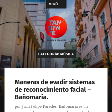
MENÚ
Tangente
CATEGORÍA:
MÚSICA
Maneras de evadir sistemas
de reconocimiento facial –
Bañomaría.
por Juan Felipe Paredes| Bañomaría es un