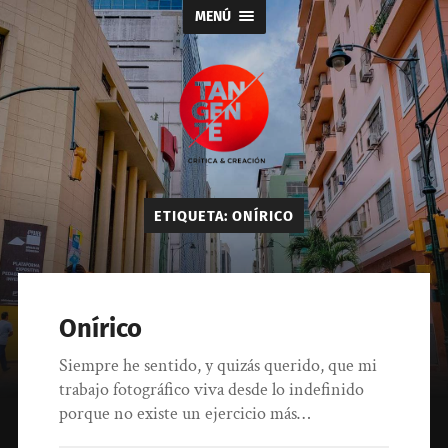
MENÚ
Tangente
ETIQUETA:
ONÍRICO
Onírico
Siempre he sentido, y quizás querido, que mi
trabajo fotográfico viva desde lo indefinido
porque no existe un ejercicio más…