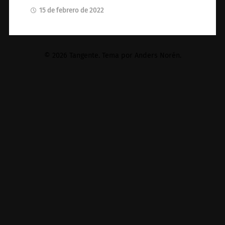
15 de febrero de 2022
© 2026
Tangente
. Tema por
Anders Norén
.