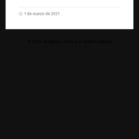
1 de marzo de 2021
© 2026
Tangente
. Tema por
Anders Norén
.