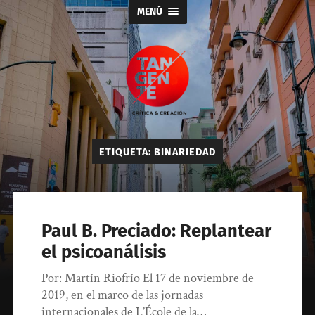
MENÚ
Tangente
ETIQUETA:
BINARIEDAD
Paul B. Preciado: Replantear
el psicoanálisis
Por: Martín Riofrío El 17 de noviembre de
2019, en el marco de las jornadas
internacionales de L’École de la…