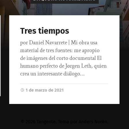
Tres tiempos
por Daniel Navarrete | Mi obra usa
material de tres fuentes: me apropio
de imágenes del corto documental El
humano perfecto de Jørgen Leth, quien
crea un interesante diálogo…
1 de marzo de 2021
© 2026
Tangente
. Tema por
Anders Norén
.