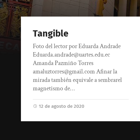
Tangible
Foto del lector por Eduarda Andrade
Eduarda.andrade@uartes.edu.ec
Amanda Pazmiño Torres
amaluztorres@gmail.com Afinar la
mirada también equivale a sembrarel
magnetismo de…
12 de agosto de 2020