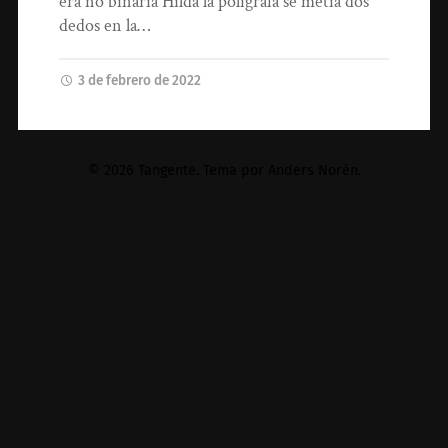
era no binaria Hilda la polígrafa se metía dos
dedos en la…
3 de febrero de 2022
© 2026
Tangente
. Tema por
Anders Norén
.