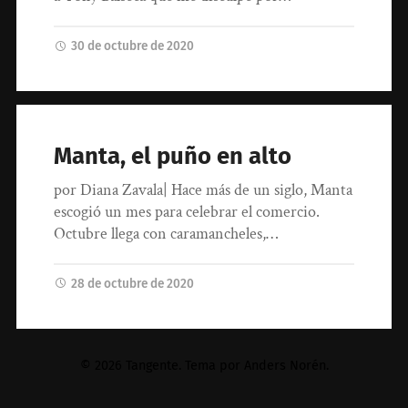
30 de octubre de 2020
Manta, el puño en alto
por Diana Zavala| Hace más de un siglo, Manta
escogió un mes para celebrar el comercio.
Octubre llega con caramancheles,…
28 de octubre de 2020
© 2026
Tangente
. Tema por
Anders Norén
.