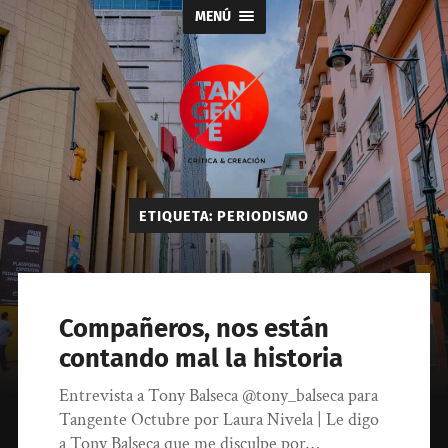
MENÚ
Tangente
ETIQUETA:
PERIODISMO
Compañeros, nos están
contando mal la historia
Entrevista a Tony Balseca @tony_balseca para
Tangente Octubre por Laura Nivela | Le digo
a Tony Balseca que me disculpe por…