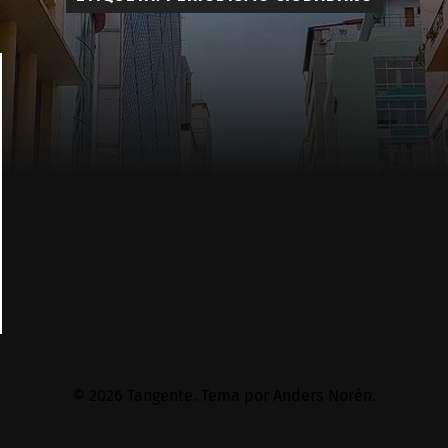
© 2026
Tangente
. Tema por
Anders Norén
.