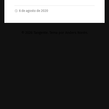
6 de agosto de 2020
© 2026
Tangente
. Tema por
Anders Norén
.