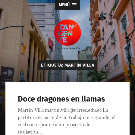
MENÚ
Tangente
ETIQUETA:
MARTÍN VILLA
Doce dragones en llamas
Martín Villa martin.villa@uartes.edu.ec La
partitura es parte de un trabajo más grande, el
cual corresponde a mi proyecto de
titulación….