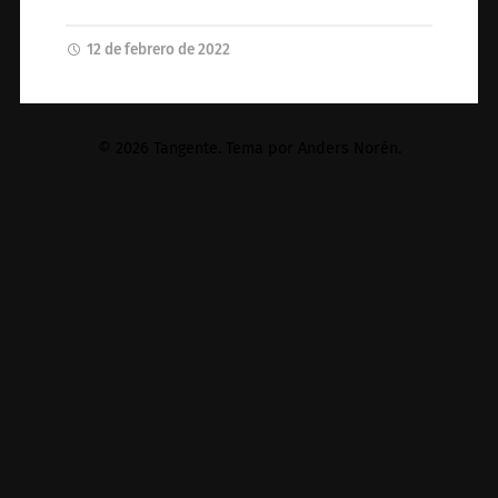
12 de febrero de 2022
© 2026
Tangente
. Tema por
Anders Norén
.