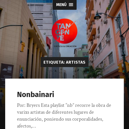
MENÚ
Tangente
ETIQUETA:
ARTISTAS
Nonbainari
Por: Bryers Esta playlist “nb” recorre la obra de
varixs artistas de diferentes lugares de
enunciación, poniendo sus corporalidades,
afectos,…