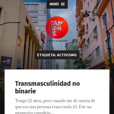
MENÚ
Tangente
ETIQUETA:
ACTIVISMO
Transmasculinidad no
binarie
Tengo 32 años, pero cuando me di cuenta de
que era una persona trans tenía 23. Fue un
momento complejo…