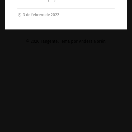
3 de febrero de 2022
© 2026
Tangente
. Tema por
Anders Norén
.