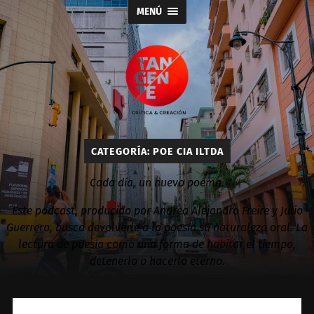
MENÚ
Tangente
CATEGORÍA:
POE CIA ILTDA
Cada día, un nuevo poema.
Este podcast, producido por Andrea Alejandro Freire y Julio
Guerrero, busca devolverle a la poesía su naturaleza oral. La
lectura de poesía como una forma de habitar el tiempo,
detenerlo o hacerlo eterno.